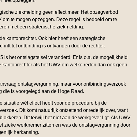
er niet opzeggen.
gische ziekmelding geen effect meer. Het opzegverbod
 UWV om te mogen opzeggen. Deze regel is bedoeld om te
eren met een strategische ziekmelding.
 de kantonrechter. Ook hier heeft een strategische
rift tot ontbinding is ontvangen door de rechter.
s het ontslagstelsel veranderd. Er is o.a. de mogelijkheid
de kantonrechter als het UWV om welke reden dan ook geen
aanvraag ontslagvergunning, maar voor ontbindingsverzoek
aag die is voorgelegd aan de Hoge Raad.
e situatie wél effect heeft voor de procedure bij de
erzoek. Dit komt natuurlijk ontzettend onredelijk over, want
okkeren. Dit terwijl het niet aan de werkgever ligt. Als UWV
et zieke werknemer zitten en was de ontslagvergunning door
genlijk herkansing.