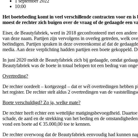
1 september 2022
10:00
Het boetebeding komt in veel verschillende contracten voor en is 
moest de rechter zich buigen over de vraag of de gedaagde een v
Eiser, de Beautyfabriek, werd in 2018 geconfronteerd met een andere 
van deze naam. Partijen zijn vervolgens in overleg getreden, welk ove
beëindigen. Partijen spraken in deze overeenkomst af dat de gedaagd
media. Aan deze verplichting hadden partijen een boete gekoppeld. De
In juni 2020 meldt de Beautyfabriek zich bij gedaagde, omdat gedaag
Beautyfabriek was de boete in totaal belopen tot een bedrag van onge
Overtreding?
De rechter oordeelt – kortgezegd – dat er wél overtredingen hebben p
het register. De rechter stelt aldus 2 overtredingen van de vaststellin
Boete verschuldigd? Zo ja, welke mate?
De rechter heeft echter een wettelijke matigingsbevoegdheid. Daart
schade, de aard en de strekking van het beding en de omstandigheden 
vond een boete ad € 35.000,00 toe te kennen.
De rechter overwoog dat de Beautyfabriek eenvoudig had kunnen naga