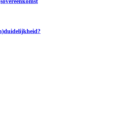
ngsovereenkomst
n)duidelijkheid?