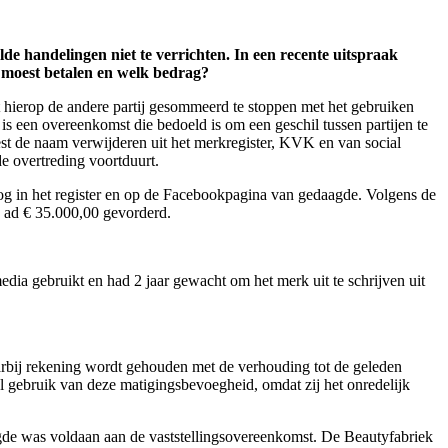
de handelingen niet te verrichten. In een recente uitspraak
e moest betalen en welk bedrag?
t hierop de andere partij gesommeerd te stoppen met het gebruiken
is een overeenkomst die bedoeld is om een geschil tussen partijen te
st de naam verwijderen uit het merkregister, KVK en van social
e overtreding voortduurt.
nog in het register en op de Facebookpagina van gedaagde. Volgens de
ag ad € 35.000,00 gevorderd.
ia gebruikt en had 2 jaar gewacht om het merk uit te schrijven uit
arbij rekening wordt gehouden met de verhouding tot de geleden
l gebruik van deze matigingsbevoegheid, omdat zij het onredelijk
gde was voldaan aan de vaststellingsovereenkomst. De Beautyfabriek