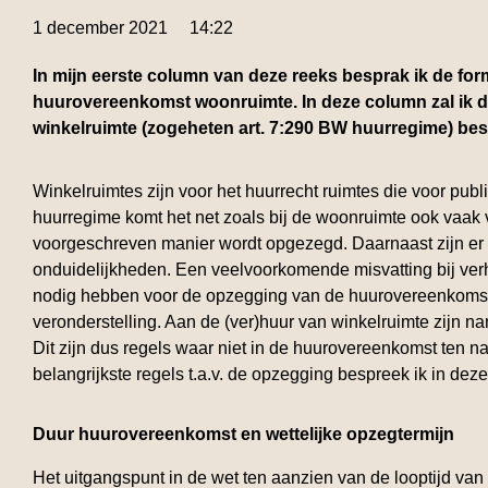
1 december 2021
14:22
In mijn eerste column van deze reeks besprak ik de fo
huurovereenkomst woonruimte. In deze column zal ik d
winkelruimte (zogeheten art. 7:290 BW huurregime) be
Winkelruimtes zijn voor het huurrecht ruimtes die voor publiek
huurregime komt het net zoals bij de woonruimte ook vaak v
voorgeschreven manier wordt opgezegd. Daarnaast zijn er
onduidelijkheden. Een veelvoorkomende misvatting bij verhu
nodig hebben voor de opzegging van de huurovereenkomst en
veronderstelling. Aan de (ver)huur van winkelruimte zijn n
Dit zijn dus regels waar niet in de huurovereenkomst ten
belangrijkste regels t.a.v. de opzegging bespreek ik in de
Duur huurovereenkomst en wettelijke opzegtermijn
Het uitgangspunt in de wet ten aanzien van de looptijd va