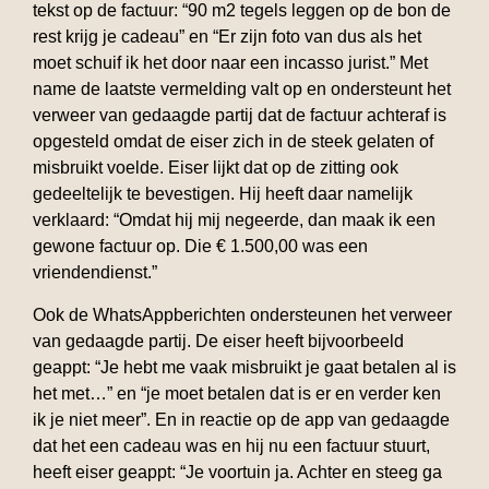
tekst op de factuur: “90 m2 tegels leggen op de bon de
rest krijg je cadeau” en “Er zijn foto van dus als het
moet schuif ik het door naar een incasso jurist.” Met
name de laatste vermelding valt op en ondersteunt het
verweer van gedaagde partij dat de factuur achteraf is
opgesteld omdat de eiser zich in de steek gelaten of
misbruikt voelde. Eiser lijkt dat op de zitting ook
gedeeltelijk te bevestigen. Hij heeft daar namelijk
verklaard: “Omdat hij mij negeerde, dan maak ik een
gewone factuur op. Die € 1.500,00 was een
vriendendienst.”
Ook de WhatsAppberichten ondersteunen het verweer
van gedaagde partij. De eiser heeft bijvoorbeeld
geappt: “Je hebt me vaak misbruikt je gaat betalen al is
het met…” en “je moet betalen dat is er en verder ken
ik je niet meer”. En in reactie op de app van gedaagde
dat het een cadeau was en hij nu een factuur stuurt,
heeft eiser geappt: “Je voortuin ja. Achter en steeg ga